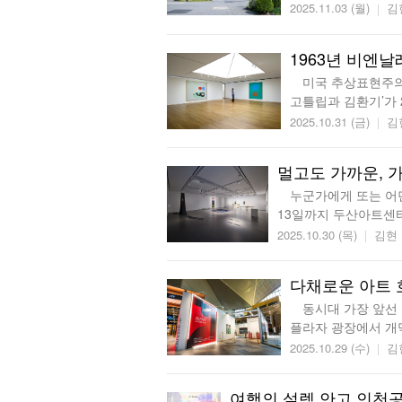
2025.11.03 (월)
김
1963년 비엔날
미국 추상표현주의의 
고틀립과 김환기’가 
2025.10.31 (금)
김
멀고도 가까운, 
누군가에게 또는 어딘가로
13일까지 두산아트센터
2025.10.30 (목)
김현
다채로운 아트 호
동시대 가장 앞선 작
플라자 광장에서 개막
2025.10.29 (수)
김
여행의 설렘 안고 인천공