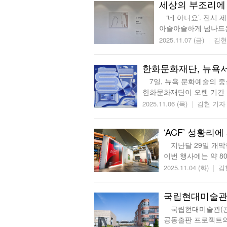
세상의 부조리에 
‘네 아니요’. 전시 
아슬아슬하게 넘나드는
2025.11.07 (금)
김현
한화문화재단, 뉴욕서
7일, 뉴욕 문화예술의 중심
한화문화재단이 오랜 기간 
2025.11.06 (목)
김현 기자
‘ACF’ 성황리
지난달 29일 개막한 
이번 행사에는 약 8
2025.11.04 (화)
김
국립현대미술관
국립현대미술관(관장 김
공동출판 프로젝트의