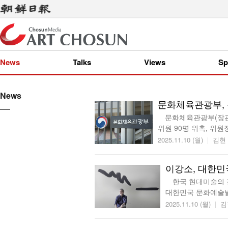
News
Talks
Views
Sp
News
문화체육관광부,
문화체육관광부(장관 
위원 90명 위촉, 위원
2025.11.10 (월)
김현
이강소, 대한민
한국 현대미술의 길을
대한민국 문화예술발
2025.11.10 (월)
김