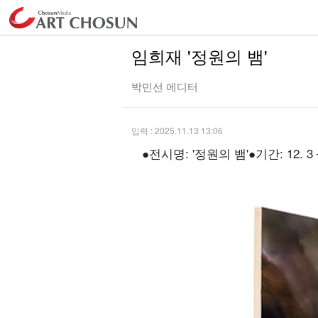
임희재 '정원의 뱀'
박민선 에디터
입력 : 2025.11.13 13:06
●전시명: '정원의 뱀'●기간: 12. 3 