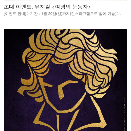
초대 이벤트, 뮤지컬 <여명의 눈동자>
[이벤트 안내]▷기간 : 1월 20일(일)까지(인스타그램으로 참여 가능)▷..