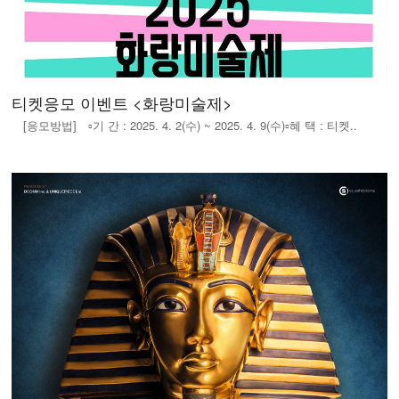
티켓응모 이벤트 <화랑미술제>
[응모방법] ▫️기 간 : 2025. 4. 2(수) ~ 2025. 4. 9(수)▫️혜 택 : 티켓..