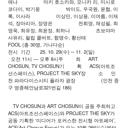
애나 마키 호소카와, 모니카 리, 미시로
코다이, 박기웅 박이도, 우국원, 윤협, 이
록, 이사라 이상민, 이상용, 이여름, 이재
석, 장마리아, 장영은 전희영, 채성필, 최
영욱, 최유정, 최윤정, 최하나 츠보야마
사유리, 필립 콜버트, 함명수, 황선태
FOOL (총 30명, 가나다순)
전시 기간
25. 10. 29(수) ─ 11. 2(일)
오전 11시 — 오후 8시
주 최
ART
CHOSUN, TV CHOSUN
기 획
ACS(아트조
선스페이스), PROJECT THE SKY
장 소
인
천 파라다이스시티 플라자 광장 (인천 중
구 영종해안남로321번길 186)
TV CHOSUN과 ART CHOSUN이 공동 주최하고
ACS(아트조선스페이스)와 PROJECT THE SKY가
공동 기획한 ‘미디어가 포커스한 전시형 아트페어’,
ACF(Art Chosun Focus)가 오는 10월 29일(수)부터