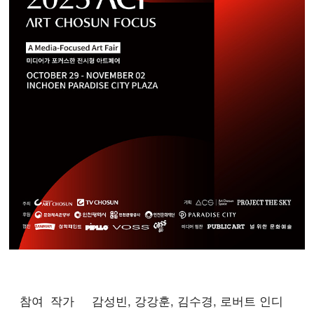
참여 작가
감성빈, 강강훈, 김수경, 로버트 인디