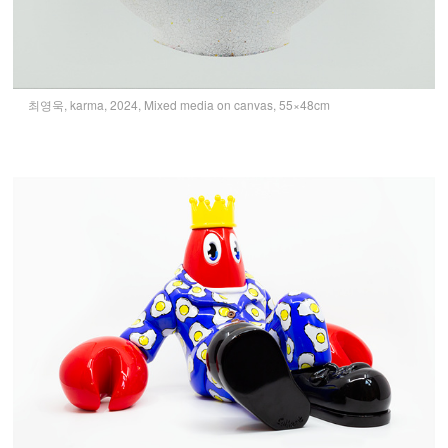
최영욱, karma, 2024, Mixed media on canvas, 55×48cm