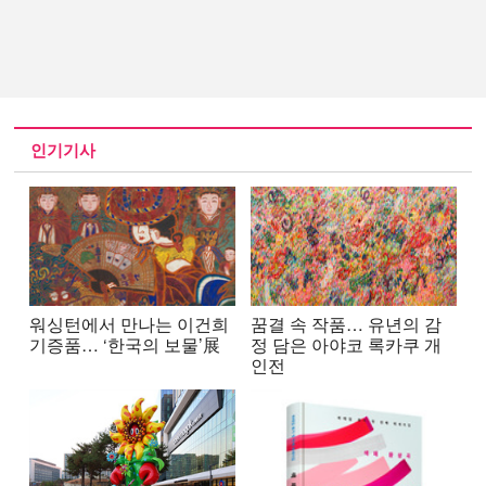
인기기사
워싱턴에서 만나는 이건희
꿈결 속 작품… 유년의 감
기증품… ‘한국의 보물’展
정 담은 아야코 록카쿠 개
인전