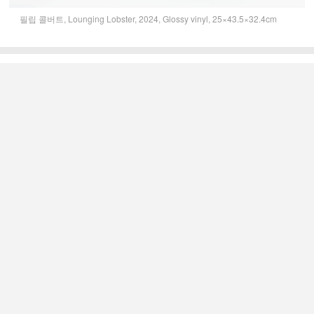
필립 콜버트, Lounging Lobster, 2024, Glossy vinyl, 25×43.5×32.4cm