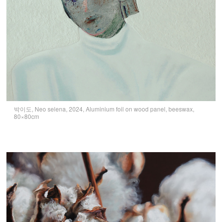
박이도, Neo selena, 2024, Aluminium foil on wood panel, beeswax,
80×80cm