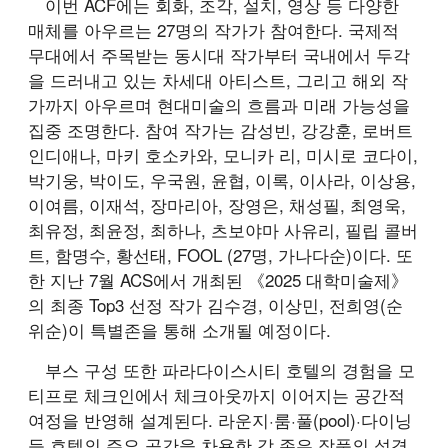
이번 ACF에는 회화, 조각, 설치, 영상 등 다양한
매체를 아우르는 27명의 작가가 참여한다. 국제적
무대에서 주목받는 동시대 작가부터 국내에서 두각
을 드러내고 있는 차세대 아티스트, 그리고 해외 작
가까지 아우르며 현대미술의 흐름과 미래 가능성을
집중 조명한다. 참여 작가는 감성빈, 강강훈, 로버트
인디애나, 마키 호소카와, 모니카 리, 미시로 코다이,
박기웅, 박이도, 우국원, 윤협, 이록, 이사라, 이상용,
이여름, 이재석, 장마리아, 장영은, 채성필, 최영욱,
최유정, 최윤정, 최하나, 츠보야마 사유리, 필립 콜버
트, 함명수, 황선태, FOOL (27명, 가나다순)이다. 또
한 지난 7월 ACS에서 개최된 《2025 대학미술제》
의 최종 Top3 선정 작가 김수경, 이상민, 전희영(순
위순)이 특별존을 통해 소개될 예정이다.
부스 구성 또한 파라다이스시티 호텔의 경험을 모
티프로 체크인에서 체크아웃까지 이어지는 공간적
여정을 반영해 설계된다. 라운지·룸·풀(pool)·다이닝
등 호텔의 주요 공간을 차용한 각 존은 작품의 성격