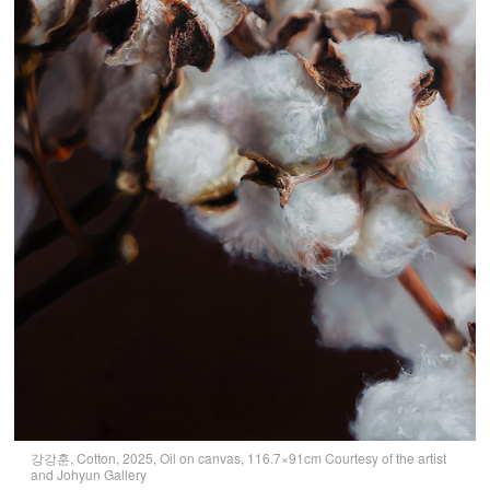
강강훈, Cotton, 2025, Oil on canvas, 116.7×91cm Courtesy of the artist
and Johyun Gallery