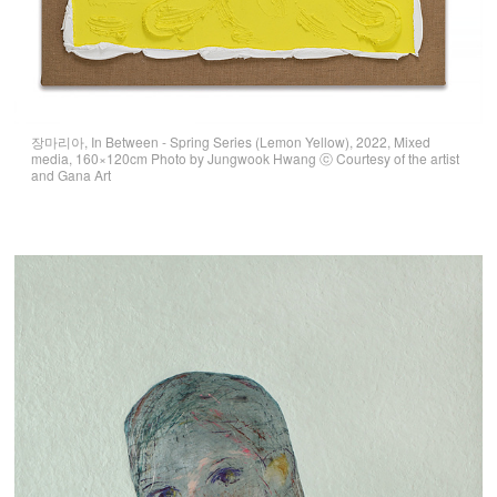
장마리아, In Between - Spring Series (Lemon Yellow), 2022, Mixed
media, 160×120cm Photo by Jungwook Hwang ⓒ Courtesy of the artist
and Gana Art