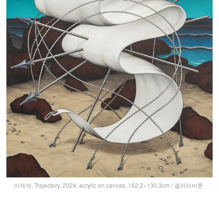
이재석, Trajectory, 2024, acrylic on canvas, 162.2×130.3cm / 갤러리바톤