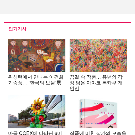
인기기사
워싱턴에서 만나는 이건희
꿈결 속 작품… 유년의 감
기증품… ‘한국의 보물’展
정 담은 아야코 록카쿠 개
인전
마곡 COEX에 나타난 6미
작품에 비친 작가의 모습을