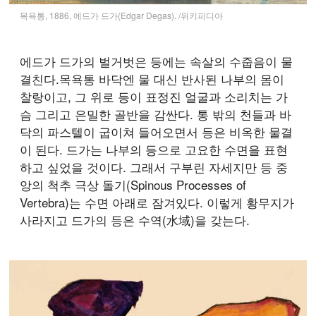
목욕통, 1886, 에드가 드가(Edgar Degas). /위키피디아
에드가 드가의 벌거벗은 등에는 속살의 수줍음이 물
결친다.목욕통 바닥엔 물 대신 반사된 나부의 몸이
찰랑이고, 그 위로 등이 표정진 얼굴과 소리치는 가
슴 그리고 은밀한 골반을 감싼다. 통 밖의 천들과 바
닥의 파스텔이 굽이쳐 들어오면서 등은 비옥한 물결
이 된다. 드가는 나부의 등으로 고요한 수면을 표현
하고 싶었을 것이다. 그래서 구부린 자세지만 등 중
앙의 척추 극상 돌기(Spinous Processes of
Vertebra)는 수면 아래로 잠겨있다. 이렇게 황무지가
사라지고 드가의 등은 수역(水域)을 갖는다.