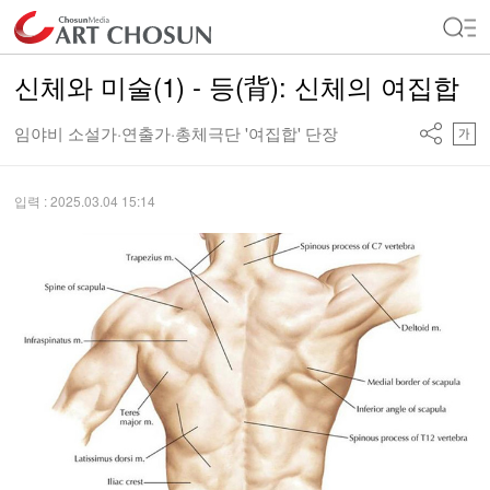
신체와 미술(1) - 등(背): 신체의 여집합
임야비 소설가·연출가·총체극단 '여집합' 단장
입력 : 2025.03.04 15:14