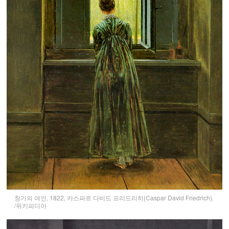
창가의 여인, 1822, 카스파르 다비드 프리드리히(Caspar David Friedrich).
/위키피디아