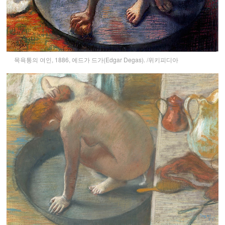
목욕통의 여인, 1886, 에드가 드가(Edgar Degas). /위키피디아