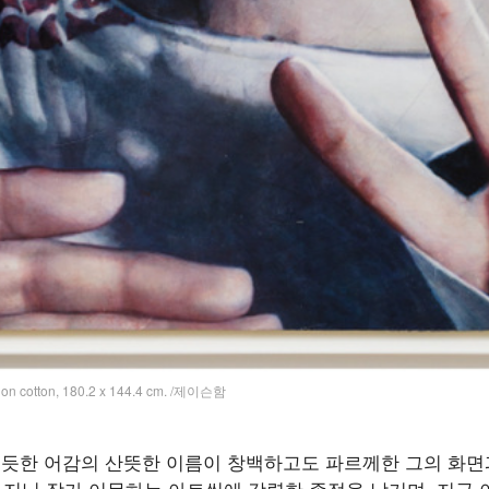
 on cotton, 180.2 x 144.4 cm. /제이슨함
리는 듯한 어감의 산뜻한 이름이 창백하고도 파르께한 그의 화면과
 지닌 작가 이목하는 아트씬에 강렬한 족적을 남기며, 지금 