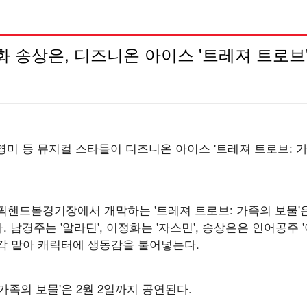
 송상은, 디즈니온 아이스 '트레져 트로브'
미 등 뮤지컬 스타들이 디즈니온 아이스 '트레져 트로브: 가
림픽핸드볼경기장에서 개막하는 '트레져 트로브: 가족의 보물
남경주는 '알라딘', 이정화는 '자스민', 송상은은 인어공주 
각각 맡아 캐릭터에 생동감을 불어넣는다.
가족의 보물'은 2월 2일까지 공연된다.