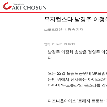
뮤지컬스타 남경주 이정화
스포츠조선=김형중 기자
입력 : 2014.01.19 16:19
남경주 이정화 송상은 정영주 이영
다.
오는 22일 올림픽공원내 SK올
은반 위에서 선사하는 아이스쇼다. 
다마녀 '우르술라'의 목소리를 
디즈니온아이스 '트레져 트로브: 