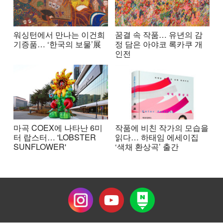
워싱턴에서 만나는 이건희
꿈결 속 작품… 유년의 감
기증품… ‘한국의 보물’展
정 담은 아야코 록카쿠 개
인전
마곡 COEX에 나타난 6미
작품에 비친 작가의 모습을
터 랍스터… 'LOBSTER
읽다… 하태임 에세이집
SUNFLOWER'
‘색채 환상곡’ 출간