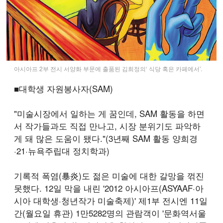
아시아프 2부 전시 서양화 부문에 출품된 김희정의‘ 식당 혹은 카페에서’.
■
대학생 자원봉사자(SAM)
"미술시장에서 일하는 게 꿈인데, SAM 활동을 하면
서 작가들과도 직접 만나고, 시장 분위기도 파악하
게 돼 많은 도움이 됐다."(3년째 SAM 활동 양희경
·21·뉴욕주립대 정치학과)
기록적 폭염(暴炎)도 젊은 미술에 대한 갈망을 꺾진
못했다. 12일 막을 내린 '2012 아시아프(ASYAAF·아
시아 대학생·청년작가 미술축제)' 제1부 전시엔 11일
간(월요일 휴관) 1만5282명의 관람객이 '문화역서울