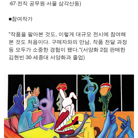
·67·전직 공무원·서울 삼각산동)
■
참여작가
"작품을 팔아본 것도, 이렇게 대규모 전시에 참여해
본 것도 처음이다. 구매자와의 만남, 작품 전달 과정
등 모두가 소중한 경험이 됐다."(서양화 2점 판매한
김현빈·30·세종대 서양화과 졸업)