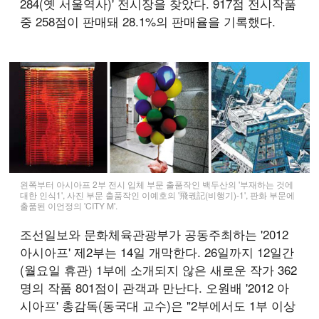
284(옛 서울역사)' 전시장을 찾았다. 917점 전시작품
중 258점이 판매돼 28.1%의 판매율을 기록했다.
왼쪽부터 아시아프 2부 전시 입체 부문 출품작인 백두산의 '부재하는 것에
대한 인식1', 사진 부문 출품작인 이예호의 '飛궋記(비행기)-1', 판화 부문에
출품된 이언정의 'CITY M'.
조선일보와 문화체육관광부가 공동주최하는 '2012
아시아프' 제2부는 14일 개막한다. 26일까지 12일간
(월요일 휴관) 1부에 소개되지 않은 새로운 작가 362
명의 작품 801점이 관객과 만난다. 오원배 '2012 아
시아프' 총감독(동국대 교수)은 "2부에서도 1부 이상