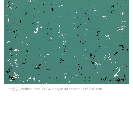
박종규, Vertical time, 2024, Acrylic on canvas, 116.8x91cm