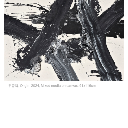
우종택, Origin, 2024, Mixed media on canvas, 91x116cm