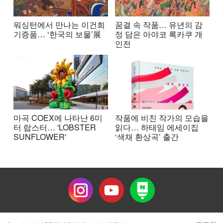
워싱턴에서 만나는 이건희
꿈결 속 작품… 유년의 감
기증품… ‘한국의 보물’展
정 담은 아야코 록카쿠 개
인전
마곡 COEX에 나타난 6미
작품에 비친 작가의 모습을
터 랍스터… 'LOBSTER
읽다… 하태임 에세이집
SUNFLOWER'
‘색채 환상곡’ 출간