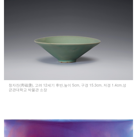
청자잔(靑磁盞), 고려 12세기 후반,높이 5cm, 구경 15.3cm, 저경 1.4cm,성
균관대학교 박물관 소장