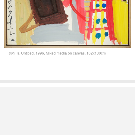
황창배, Untitled, 1996, Mixed media on canvas, 162x130cm