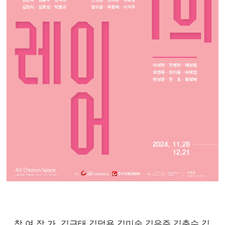
참 여 작 가 김근태 김덕용 김미숙 김은주 김춘수 김