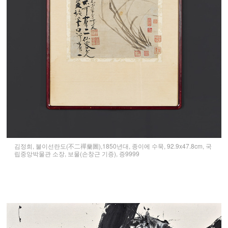
김정희, 불이선란도(不二禪蘭圖),1850년대, 종이에 수묵, 92.9x47.8cm, 국
립중앙박물관 소장, 보물(손창근 기증), 증9999