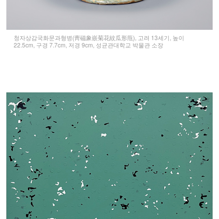
청자상감국화문과형병(靑磁象嵌菊花紋瓜形甁), 고려 13세기, 높이
22.5cm, 구경 7.7cm, 저경 9cm, 성균관대학교 박물관 소장