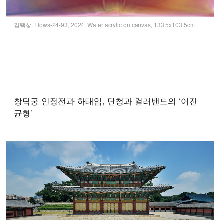
김택상, Flows-24-93, 2024, Water acrylic on canvas, 133.5x103.5cm
창덕궁 인정전과 하태임, 단청과 컬러밴드의 ‘어진
균형’