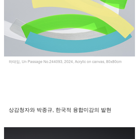
하태임, Un Passage No.244093, 2024, Acrylic on canvas, 80x80cm
상감청자와 박종규, 한국적 융합미감의 발현