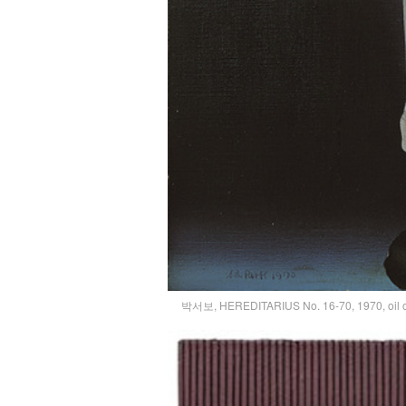
박서보, HEREDITARIUS No. 16-70, 1970, oil o