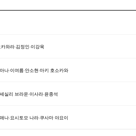
로 오카와라·김정인·이강욱
 김지아나·이여름·안소현·마키 호소카와
남준·세실리 브라운·이사라·윤종석
 인디애나·요시토모 나라·쿠사마 야요이