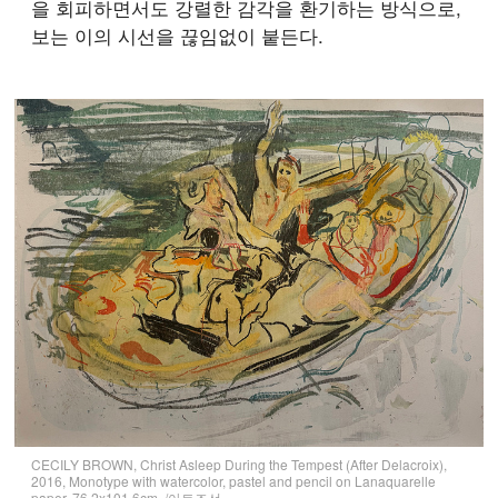
을 회피하면서도 강렬한 감각을 환기하는 방식으로,
보는 이의 시선을 끊임없이 붙든다.
CECILY BROWN, Christ Asleep During the Tempest (After Delacroix),
2016, Monotype with watercolor, pastel and pencil on Lanaquarelle
paper, 76.2x101.6cm. /아트조선