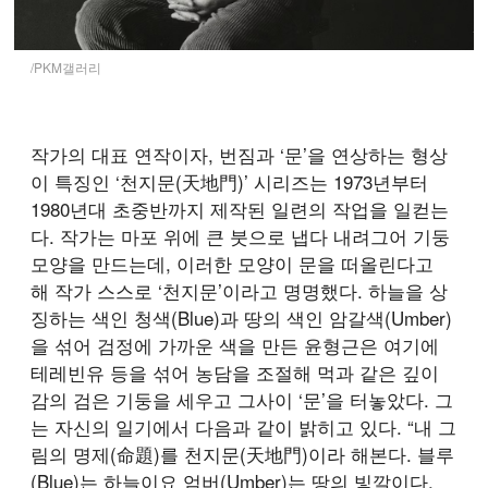
/PKM갤러리
작가의 대표 연작이자, 번짐과 ‘문’을 연상하는 형상
이 특징인 ‘천지문(天地門)’ 시리즈는 1973년부터
1980년대 초중반까지 제작된 일련의 작업을 일컫는
다. 작가는 마포 위에 큰 붓으로 냅다 내려그어 기둥
모양을 만드는데, 이러한 모양이 문을 떠올린다고
해 작가 스스로 ‘천지문’이라고 명명했다. 하늘을 상
징하는 색인 청색(Blue)과 땅의 색인 암갈색(Umber)
을 섞어 검정에 가까운 색을 만든 윤형근은 여기에
테레빈유 등을 섞어 농담을 조절해 먹과 같은 깊이
감의 검은 기둥을 세우고 그사이 ‘문’을 터놓았다. 그
는 자신의 일기에서 다음과 같이 밝히고 있다. “내 그
림의 명제(命題)를 천지문(天地門)이라 해본다. 블루
(Blue)는 하늘이요 엄버(Umber)는 땅의 빛깔이다.