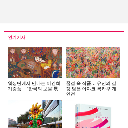
인기기사
워싱턴에서 만나는 이건희
꿈결 속 작품… 유년의 감
기증품… ‘한국의 보물’展
정 담은 아야코 록카쿠 개
인전