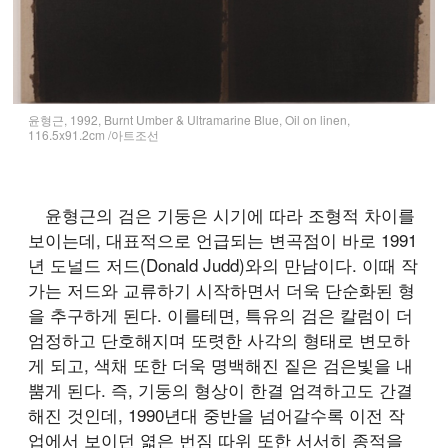
윤형근, 1992, Burnt Umber & Ultramarine Blue, Oil on linen,
116.5x91.2cm /아트조선
윤형근의 검은 기둥은 시기에 따라 조형적 차이를
보이는데, 대표적으로 언급되는 변곡점이 바로 1991
년 도널드 저드(Donald Judd)와의 만남이다. 이때 작
가는 저드와 교류하기 시작하면서 더욱 단순화된 형
을 추구하게 된다. 이를테면, 특유의 검은 칼럼이 더
엄정하고 단호해지며 또렷한 사각의 형태로 변모하
게 되고, 색채 또한 더욱 명백해진 짙은 검은빛을 내
뿜게 된다. 즉, 기둥의 형상이 한결 엄격하고도 간결
해진 것인데, 1990년대 중반을 넘어갈수록 이전 작
업에서 보이던 엷은 번짐 따위 또한 서서히 종적을