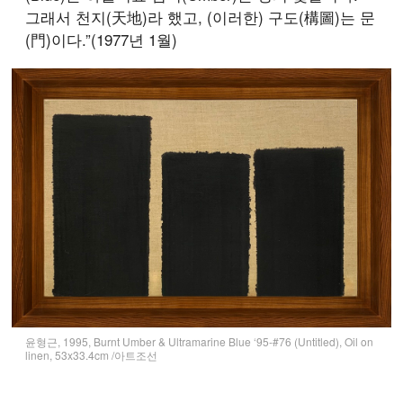
그래서 천지(天地)라 했고, (이러한) 구도(構圖)는 문
(門)이다.”(1977년 1월)
윤형근, 1995, Burnt Umber & Ultramarine Blue ‘95-#76 (Untitled), Oil on
linen, 53x33.4cm /아트조선