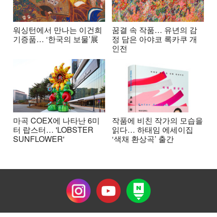
워싱턴에서 만나는 이건희
꿈결 속 작품… 유년의 감
기증품… ‘한국의 보물’展
정 담은 아야코 록카쿠 개
인전
마곡 COEX에 나타난 6미
작품에 비친 작가의 모습을
터 랍스터… 'LOBSTER
읽다… 하태임 에세이집
SUNFLOWER'
‘색채 환상곡’ 출간