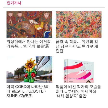
인기기사
워싱턴에서 만나는 이건희
꿈결 속 작품… 유년의 감
기증품… ‘한국의 보물’展
정 담은 아야코 록카쿠 개
인전
마곡 COEX에 나타난 6미
작품에 비친 작가의 모습을
터 랍스터… 'LOBSTER
읽다… 하태임 에세이집
SUNFLOWER'
‘색채 환상곡’ 출간