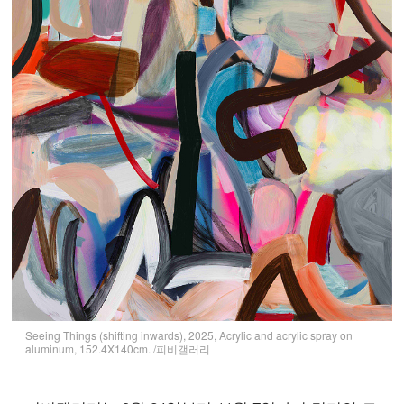
Seeing Things (shifting inwards), 2025, Acrylic and acrylic spray on
aluminum, 152.4X140cm. /피비갤러리