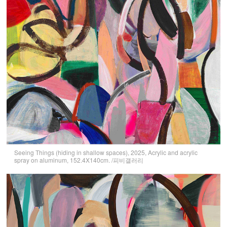
Seeing Things (hiding in shallow spaces), 2025, Acrylic and acrylic
spray on aluminum, 152.4X140cm. /피비갤러리