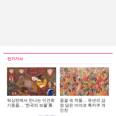
인기기사
워싱턴에서 만나는 이건희
꿈결 속 작품… 유년의 감
기증품… ‘한국의 보물’展
정 담은 아야코 록카쿠 개
인전