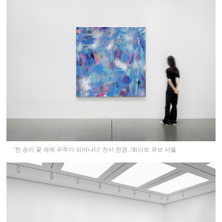
'한 송이 꽃 속에 우주가 피어나다' 전시 전경. /화이트 큐브 서울