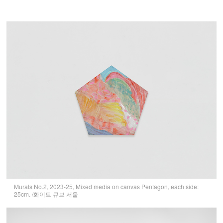
Murals No.2, 2023-25, Mixed media on canvas Pentagon, each side:
25cm. /화이트 큐브 서울