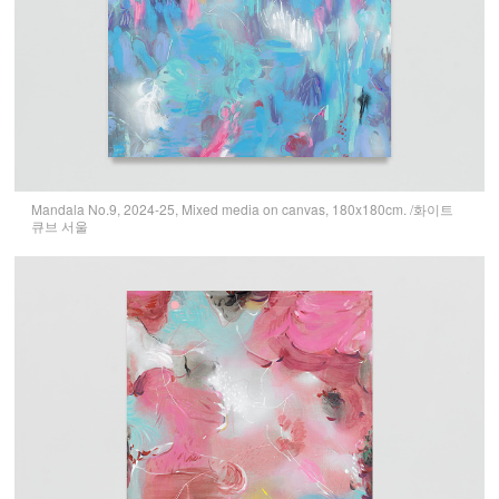
Mandala No.9, 2024-25, Mixed media on canvas, 180x180cm. /화이트
큐브 서울