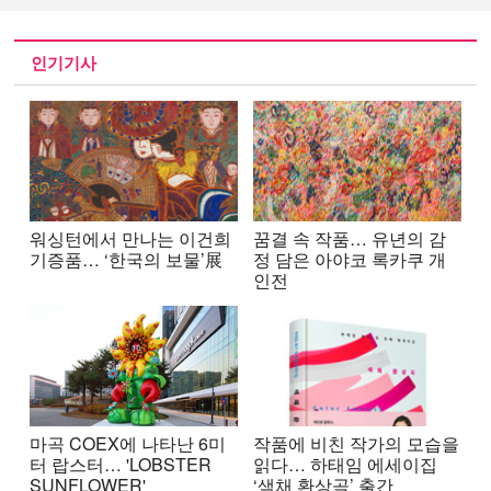
인기기사
워싱턴에서 만나는 이건희
꿈결 속 작품… 유년의 감
기증품… ‘한국의 보물’展
정 담은 아야코 록카쿠 개
인전
마곡 COEX에 나타난 6미
작품에 비친 작가의 모습을
터 랍스터… 'LOBSTER
읽다… 하태임 에세이집
SUNFLOWER'
‘색채 환상곡’ 출간