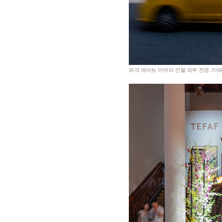
파크 애비뉴 아머리 건물 외부 전경. /