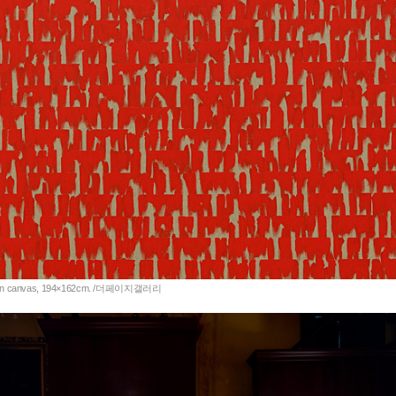
ylic on canvas, 194×162cm. /더페이지갤러리