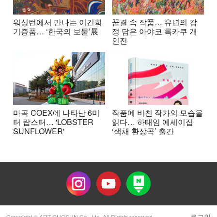
워싱턴에서 만나는 이건희
꿈결 속 작품… 유년의 감
기증품… ‘한국의 보물’展
정 담은 아야코 록카쿠 개
인전
마곡 COEX에 나타난 6미
작품에 비친 작가의 모습을
터 랍스터… 'LOBSTER
읽다… 하태임 에세이집
SUNFLOWER'
‘색채 환상곡’ 출간
로그인
Copyright © ART CHOSUN Co., Ltd. All Rights reserved