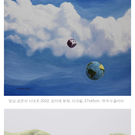
명상-공존의 시대 8, 2022, 장지에 분채, 아크릴, 37x45cm. /무우수갤러리