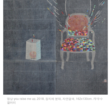
명상-you raise me up, 2018, 장지에 분채, 자연염색, 162x130cm. /무우수
갤러리