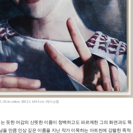
 Oil on cotton, 180.2 x 144.4 cm. /제이슨함
각거리는 듯한 어감의 산뜻한 이름이 창백하고도 파르께한 그의 화면과도 똑
 남을 만큼 인상 깊은 이름을 지닌 작가 이목하는 아트씬에 강렬한 족적