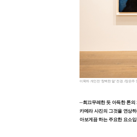
이목하 개인전 ‘창백한 말’ 전경. /장은
─희끄무레한 듯 아득한 톤의 
카메라 사진의 그것을 연상하는
아보게끔 하는 주요한 요소입