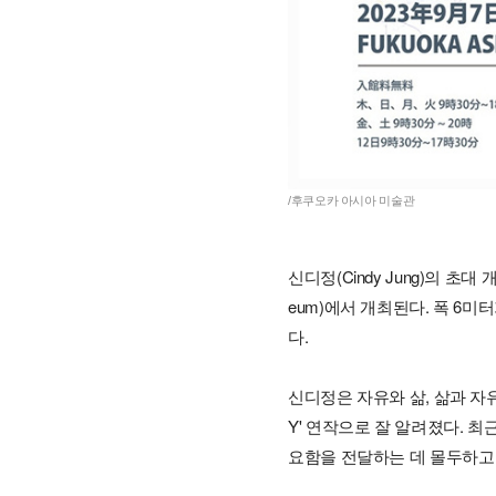
/후쿠오카 아시아 미술관
신디정(Cindy Jung)의 초대 
eum)에서 개최된다. 폭 6미터
다.
신디정은 자유와 삶, 삶과 자유
Y' 연작으로 잘 알려졌다. 
요함을 전달하는 데 몰두하고