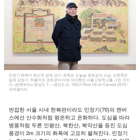
민정기 화백이 최신작 앞에 섰다. 왼쪽은 오늘날 경희궁의 모습, 오른쪽은
일제 강점기, 허물어진 경희궁의 터에 자리했던 서울고등학교를 그린 것이
다. (왼쪽부터)<명당도 1> <명당도 2> 192x176cm Oil on Canvas 2019 /
국제갤러리
번잡한 서울 시내 한복판이라도 민정기(70)의 캔버
스에선 산수화처럼 평온하고 온화하다. 도심을 따라
병풍처럼 두른 인왕산, 북한산, 북악산을 등진 도심
풍경이 2m 크기의 화폭에 고요히 펼쳐진다. 민정기