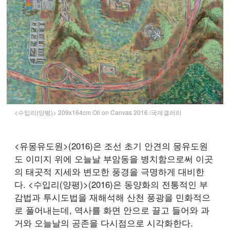
<수입리(양평)> 209x164cm Oil on Canvas 2016 /국제갤러리
<유몽유도원>(2016)은 조선 초기 안견의 몽유도원
도 이미지 위에 오늘날 부암동을 병치함으로써 이곳
의 태곳적 지세와 변모한 풍경을 극명하게 대비한
다. <수입리(양평)>(2016)은 동양화의 전통적인 부
감법과 투시도법을 재해석해 산천 풍광을 민화적으
로 풀어내는데, 역사를 화면 안으로 끌고 들어와 과
거와 오늘날의 공존을 다시점으로 시각화한다.