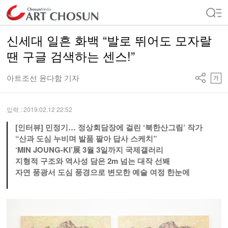
신세대 일흔 화백 “발로 뛰어도 모자랄
땐 구글 검색하는 센스!”
아트조선 윤다함 기자
입력 : 2019.02.12 22:52
[인터뷰] 민정기… 정상회담장에 걸린 ‘북한산그림’ 작가
“산과 도심 누비며 발품 팔아 답사 스케치”
‘MIN JOUNG-KI’展 3월 3일까지 국제갤러리
지형적 구조와 역사성 담은 2m 넘는 대작 선봬
자연 풍광서 도심 풍경으로 변모한 예술 여정 한눈에