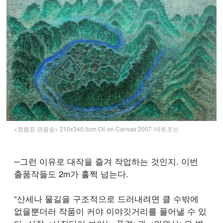
<청렴표 관음송> 210x340.5cm Oil on Canvas 2007 /아트조선
─그런 이유로 대작을 즐겨 작업하는 것인지. 이번
출품작들도 2m가 훌쩍 넘는다.
“산세나 물길을 구조적으로 드러내려면 클 수밖에
없을뿐더러 작품이 커야 이야깃거리를 풀어낼 수 있