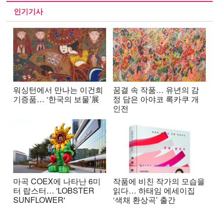
인기기사
워싱턴에서 만나는 이건희
꿈결 속 작품… 유년의 감
기증품… ‘한국의 보물’展
정 담은 아야코 록카쿠 개
인전
마곡 COEX에 나타난 6미
작품에 비친 작가의 모습을
터 랍스터… 'LOBSTER
읽다… 하태임 에세이집
SUNFLOWER'
‘색채 환상곡’ 출간