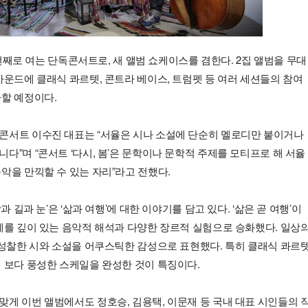
두 번째로 여는 단독콘서트로, 새 앨범 쇼케이스를 겸한다. 2집 앨범을 무대
사운드에 클래식 콰르텟, 콘트라 베이스, 트럼펫 등 여러 세션들의 참여
사할 예정이다.
콘서트 이수진 대표는 “서율은 시나 소설에 단순히 멜로디만 붙이거나
다”며 “콘서트 ‘다시, 봄’은 문학이나 문학적 주제를 모티프로 해 서율
악을 만끽할 수 있는 자리”라고 전했다.
과 길과 눈’은 ‘삶과 여행’에 대한 이야기를 담고 있다. ‘삶은 곧 여행’이
제를 깊이 있는 음악적 해석과 다양한 장르적 실험으로 승화했다. 일상
 성찰한 시와 소설을 어쿠스틱한 감성으로 표현했다. 특히 클래식 콰르
 보다 풍성한 스케일을 완성한 것이 특징이다.
게 이번 앨범에서도 정호승, 김용택, 이문재 등 국내 대표 시인들의 