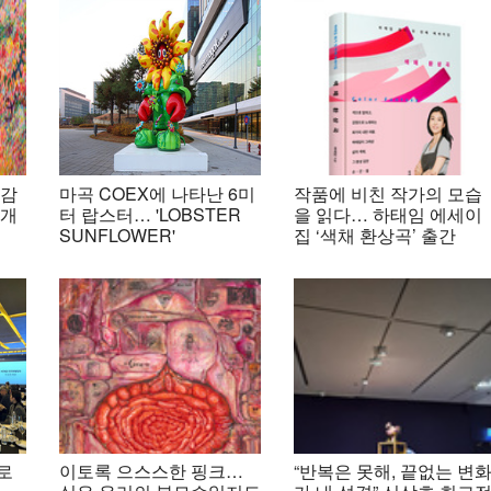
 감
마곡 COEX에 나타난 6미
작품에 비친 작가의 모습
 개
터 랍스터… 'LOBSTER
을 읽다… 하태임 에세이
SUNFLOWER'
집 ‘색채 환상곡’ 출간
로
이토록 으스스한 핑크…
“반복은 못해, 끝없는 변