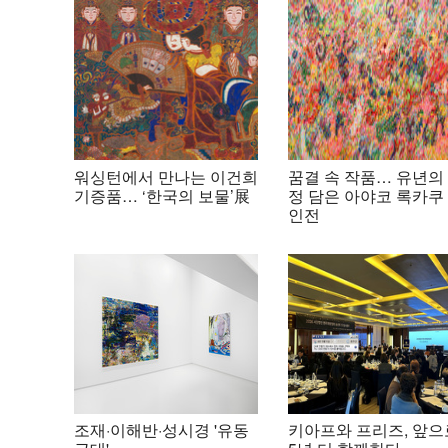
워싱턴에서 만나는 이건희
꿈결 속 작품… 유년의
기증품… ‘한국의 보물’展
정 담은 아야코 록카쿠
인전
조재·이해반·성시경 '유동
키아프와 프리즈, 앞으