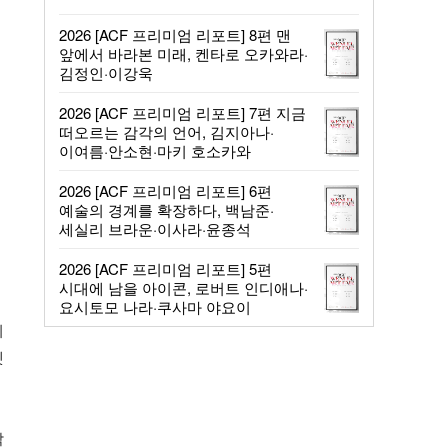
의
텟
작