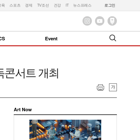
교육
스포츠
경제
TV조선
건강
IT
뉴스프레스
로그인
CS
Event
단독콘서트 개최