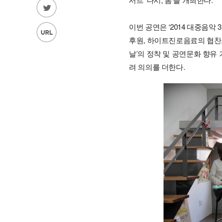
이번 공연은 ‘2014 대중음
후원, 하이트진로음료의 협찬
날’의 정착 및 공연문화 향유 
려 의의를 더한다.