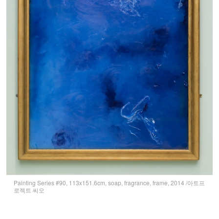
Painting Series #90, 113x151.6cm, soap, fragrance, frame, 2014 /아트프
로젝트 씨오