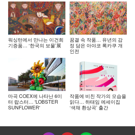
워싱턴에서 만나는 이건희
꿈결 속 작품… 유년의 감
기증품… ‘한국의 보물’展
정 담은 아야코 록카쿠 개
인전
마곡 COEX에 나타난 6미
작품에 비친 작가의 모습을
터 랍스터… 'LOBSTER
읽다… 하태임 에세이집
SUNFLOWER'
‘색채 환상곡’ 출간