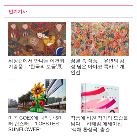
인기기사
워싱턴에서 만나는 이건희
꿈결 속 작품… 유년의 감
기증품… ‘한국의 보물’展
정 담은 아야코 록카쿠 개
인전
마곡 COEX에 나타난 6미
작품에 비친 작가의 모습을
터 랍스터… 'LOBSTER
읽다… 하태임 에세이집
SUNFLOWER'
‘색채 환상곡’ 출간