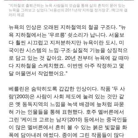
“지하철로 출퇴근하는 뉴욕 사람들의 모습을 통해 삶의 흔적이 묻어 있는
뉴욕을 그려보고 싶었다.”서용선의 2011년작‘지하철 정거장 2’. /학고재 갤
러리 제공
뉴욕의 인상은 오래된 지하철역의 철골 구조다. "뉴
욕 지하철에서는 '우르릉' 쇳소리가 납니다. 서울보
다 훨씬 시끄럽고 지저분하지만 뉴욕이란 도시, 미
국이란 시스템의 느낌·구조·실질적 기능을 상징적으
로 담고 있는 것 같아요. 20년 전부터 뉴욕에 갈 때마
다 지하철을 스케치했죠. 이번엔 아주 작정하고 몇
달 머물면서 작업했어요."
베를린은 숨막히도록 갑갑한 인상이다. 작품 '두 사
람'(2003)은 사람이 사회 제도에 눌려 있는 것만 같
은 옛 동독지역의 느낌을 녹색 배경에 늪처럼 파묻
혀 가는 인물들을 통해 표현했다. 호주 멜버른에서
그린 '케이크 고르는 남자'(2010) 등에서는 중국인들
이 많은 멜버른에서 흔히 볼 수 있는 붉은 빛깔을 화
폭에 담아내려 애썼다. 종이에 그린 작품들이 많다